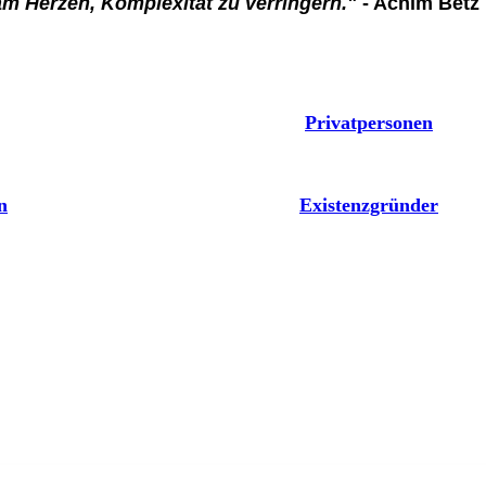
r am Herzen, Komplexität zu verringern."
- Achim Betz
Privatpersonen
n
Existenzgründer